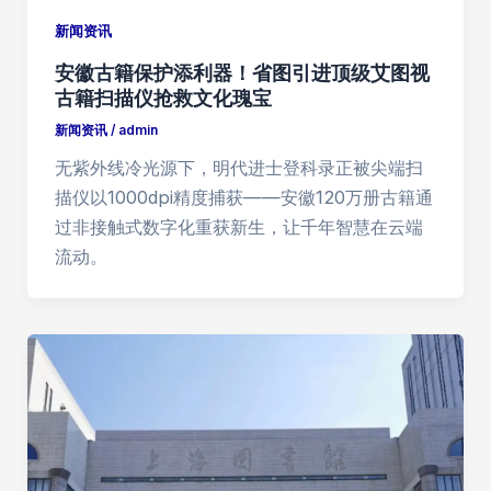
新闻资讯
安徽古籍保护添利器！省图引进顶级艾图视
古籍扫描仪抢救文化瑰宝
新闻资讯
/
admin
无紫外线冷光源下，明代进士登科录正被尖端扫
描仪以1000dpi精度捕获——安徽120万册古籍通
过非接触式数字化重获新生，让千年智慧在云端
流动。