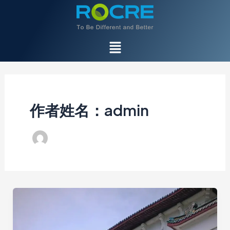
跳
Post
至
pagination
内
菜
容
单
作者姓名：admin